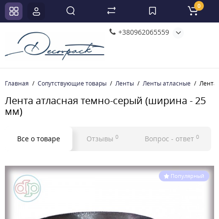
0
+380962065559
Главная
Сопутствующие товары
Ленты
Ленты атласные
Лента 
Лента атласная темно-серый (ширина - 25
мм)
0
0
Все о товаре
Отзывы
Вопрос - ответ
Популярный