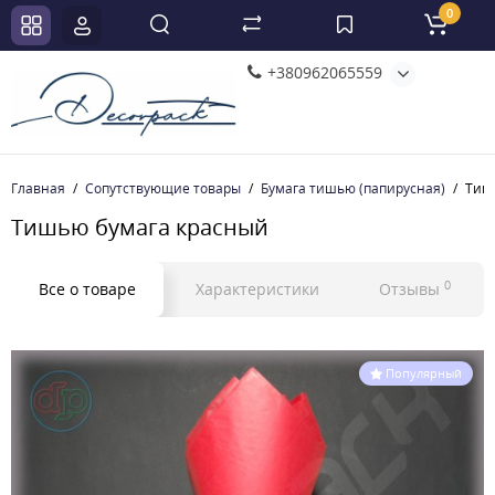
0
+380962065559
Главная
Сопутствующие товары
Бумага тишью (папирусная)
Тиш
Тишью бумага красный
0
Все о товаре
Характеристики
Отзывы
Популярный