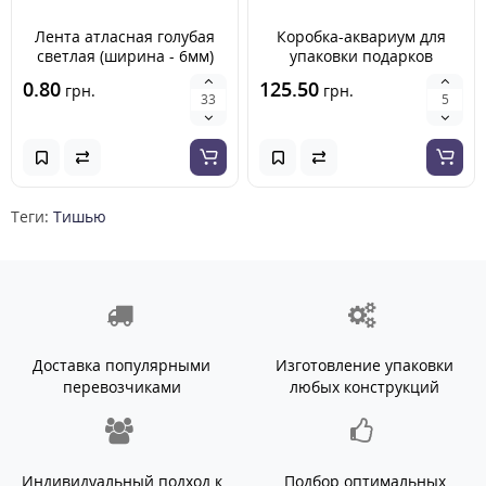
Лента атласная голубая
Коробка-аквариум для
светлая (ширина - 6мм)
упаковки подарков
200*200*200 мм картон
0.80
125.50
грн.
грн.
дизайнерский
Теги:
Тишью
Доставка популярными
Изготовление упаковки
перевозчиками
любых конструкций
Индивидуальный подход к
Подбор оптимальных