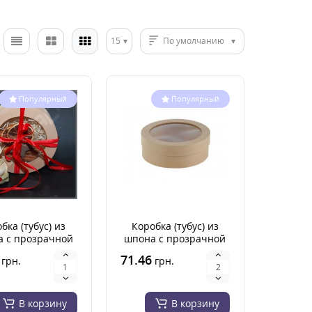
15
По умолчанию
Популярный
Популярный
бка (тубус) из
Коробка (тубус) из
 с прозрачной
шпона с прозрачной
кой 160Х60 мм
крышкой 180*60 мм
71.46
грн.
грн.
В корзину
В корзину