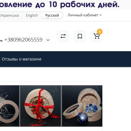
×
Личный кабинет
Українська
English
Русский
0
+380962065559
акрыть
Отзывы о магазине