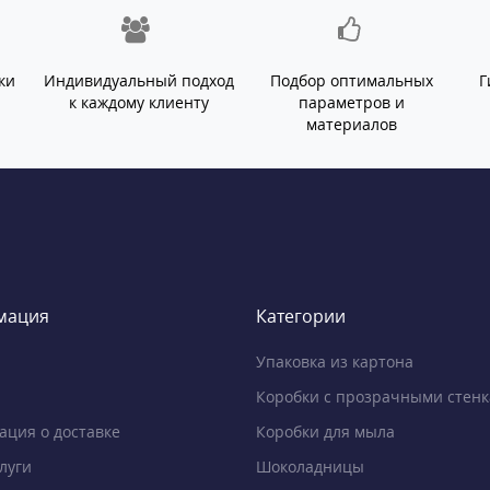
ки
Индивидуальный подход
Подбор оптимальных
Г
й
к каждому клиенту
параметров и
материалов
мация
Категории
Упаковка из картона
Коробки с прозрачными стен
ция о доставке
Коробки для мыла
луги
Шоколадницы