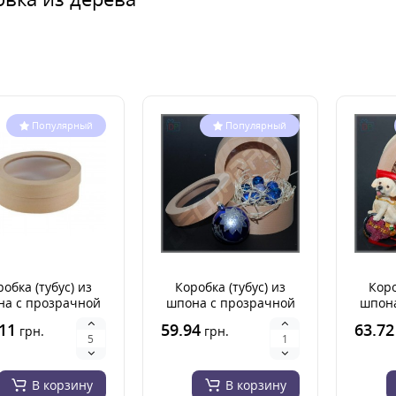
Популярный
Популярный
обка (тубус) из
Коробка (тубус) из
Коро
на с прозрачной
шпона с прозрачной
шпона
шкой 230Х70 мм
крышкой 145Х60 мм
крыш
11
59.94
63.72
грн.
грн.
В корзину
В корзину