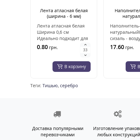
Лента атласная белая
Наполнител
(ширина - 6 мм)
натура
Лента атласная белая
Наполнитель-
Ширина 0,6 см
натуральный
Идеально подходит для
сизаль - воз
вышивки, вязания
мягкая детал
0.80
17.60
грн.
грн.
лентами, для аксессу..
хендмейд-изд
..
В корзину
В
Теги:
Тишью
,
серебро
Доставка популярными
Изготовление упаков
перевозчиками
любых конструкци