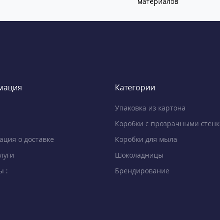
материалов
мация
Категории
Упаковка из картона
Коробки с прозрачными стен
ция о доставке
Коробки для мыла
луги
Шоколадницы
ы :
Брендирование