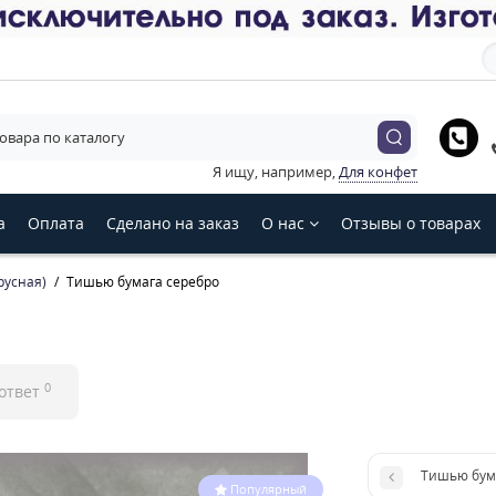
е язык магазина
Українська
English
Русский
Я ищу, например,
Для конфет
З
а
Оплата
Сделано на заказ
О нас
Отзывы о товарах
русная)
Тишью бумага серебро
0
 ответ
Тишью бум
Популярный