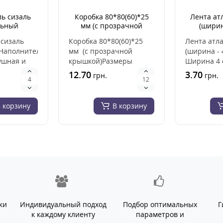
ь сизаль
Коробка 80*80(60)*25
Лента ат
льный
мм (с прозрачной
(ширин
крышкой)
сизаль
Коробка 80*80(60)*25
Лента атл
Наполнитель-
мм (с прозрачной
(ширина - 
душная и
крышкой)Размеры
Ширина 4 
ь
коробки наружные
атласная 
12.70
3.70
грн.
грн.
елий и их
(внутренние):длина -
Цена указа
80..
 корзину
В корзину
ки
Индивидуальный подход
Подбор оптимальных
Г
й
к каждому клиенту
параметров и