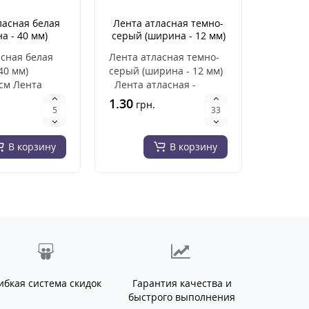
ласная белая
Лента атласная темно-
Лента 
а - 40 мм)
серый (ширина - 12 мм)
серая 
асная белая
Лента атласная темно-
Лента а
40 мм)
серый (ширина - 12 мм)
серая (
см Лента
Лента атласная -
Ширина
шириной 4 см.
ширина 1,2 см (12 мм)..
бобине –
1.30
0.80
грн.
гр
..
В корзину
В корзину
ибкая система скидок
Гарантия качества и
быстрого выполнения