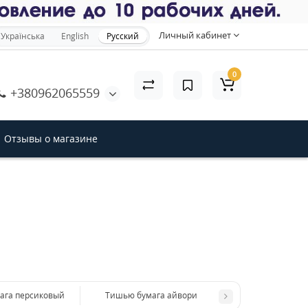
×
Личный кабинет
Українська
English
Русский
0
+380962065559
акрыть
Отзывы о магазине
ага персиковый
Тишью бумага айвори