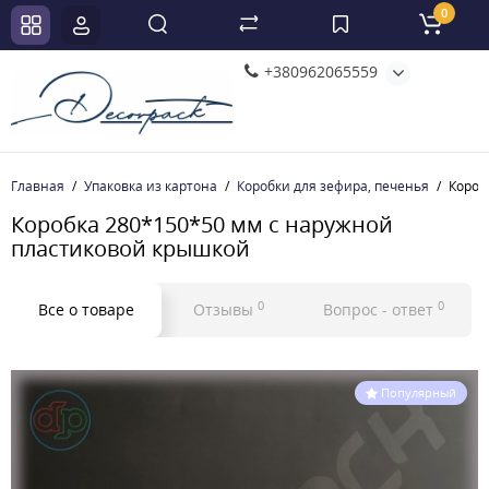
0
+380962065559
Главная
Упаковка из картона
Коробки для зефира, печенья
Короб
Коробка 280*150*50 мм с наружной
пластиковой крышкой
0
0
Все о товаре
Отзывы
Вопрос - ответ
Популярный