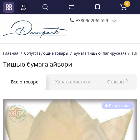
0
+380962065559
Главная
Сопутствующие товары
Бумага тишью (папирусная)
Тиш
Тишью бумага айвори
0
Все о товаре
Характеристики
Отзывы
Популярный