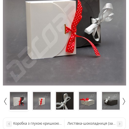
Коробка з глухою кришкою 500*500*44 мм
Листівка-шоколадниця (заготовка д