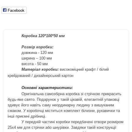
Facebook
Коробка 120*100*50 мм
Розмір коробки:
довжина - 120
м
м
ширина – 100
мм
висота - 50
м
м
Матеріал коробки:
високоміцний крафт / білий
крейдований / дизайнерський
картон
Основні характеристики:
Оригінальна самозбірна коробка зі стрічкою прикрасить
будь-яке свято. Подарунок у такій цікавій, елегантній упаковці
здивує його навіть саму неординарну людину з вишуканим
смаком. У коробочці міститься комплект білизни, рукавички та
інші приємні дрібниці.
У передній частині коробки передбачені отвори розміром
25х4 мм для стрічки або шнурівки. Завдяки такій конструкції