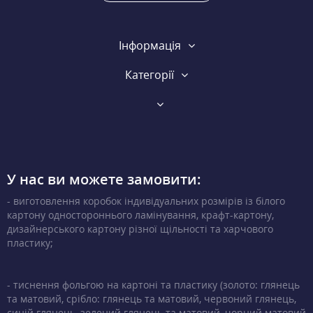
Інформація
Категорії
У нас ви можете замовити:
- виготовлення коробок індивідуальних розмірів із білого
картону одностороннього ламінування, крафт-картону,
дизайнерського картону різної щільності та харчового
пластику;
- тиснення фольгою на картоні та пластику (золото: глянець
та матовий, срібло: глянець та матовий, червоний глянець,
синій глянець, зелений глянець та матовий, чорний матовий