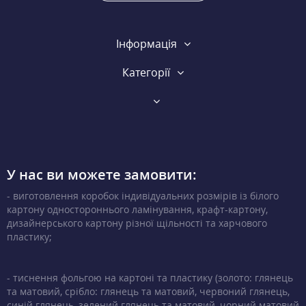
Інформація
Категорії
У нас ви можете замовити:
- виготовлення коробок індивідуальних розмірів із білого
картону одностороннього ламінування, крафт-картону,
дизайнерського картону різної щільності та харчового
пластику;
- тиснення фольгою на картоні та пластику (золото: глянець
та матовий, срібло: глянець та матовий, червоний глянець,
синій глянець, зелений глянець та матовий, чорний матовий