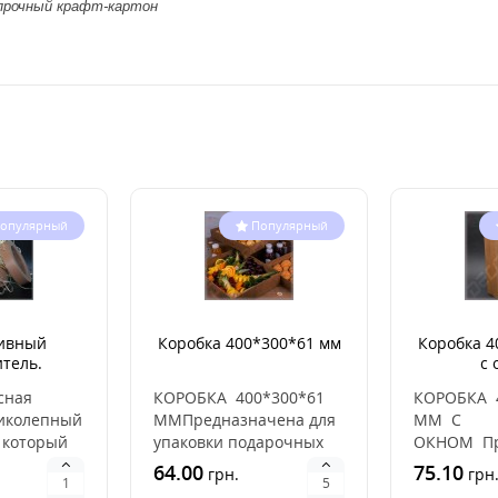
прочный крафт-картон
опулярный
Популярный
ивный
Коробка 400*300*61 мм
Коробка 4
тель.
с 
стружка.
сная
КОРОБКА 400*300*61
КОРОБКА 
 100гр
ликолепный
ММПредназначена для
ММ С
 который
упаковки подарочных
ОКНОМ Пр
наборов, тортов,
для упаков
64.00
75.10
грн.
грн
чизкейков, п..
подарочны