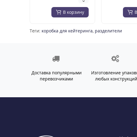
прекрасно сми..
подарочных к
В корзину
В
Теги:
коробка для кейтеринга
,
разделители
Доставка популярными
Изготовление упаков
перевозчиками
любых конструкци