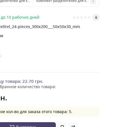
Комплект разделителей для коробки 245*200 мм на 12 ячеек
Комплект разделителей для коробки 245*200 мм на 1
до 10 рабочих дней
0
elitel_24-pieces_300x200___50х50х30_mm
ии
цу товара:
22.70 грн.
бранное количество товара:
н.
 кол-во для заказа этого товара: 5.
В корзину