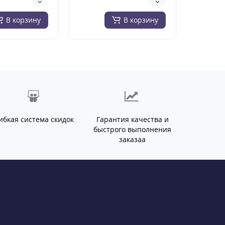
декоративных эле..
тортов, 
В корзину
В корзину
ибкая система скидок
Гарантия качества и
быстрого выполнения
заказаа