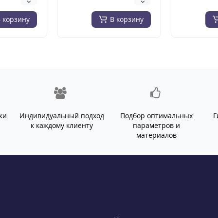
оро..
 корзину
В корзину
ки
Индивидуальный подход
Подбор оптимальных
Г
й
к каждому клиенту
параметров и
материалов