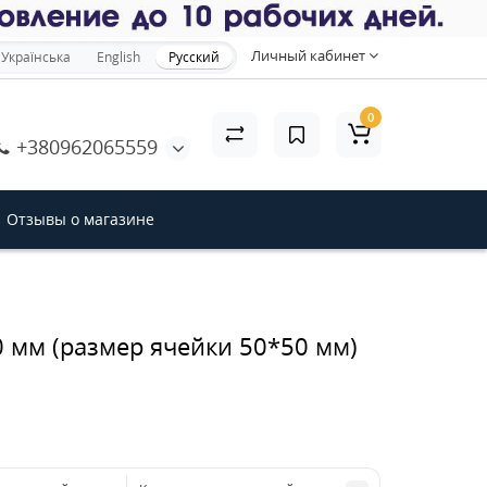
×
Личный кабинет
Українська
English
Русский
0
+380962065559
акрыть
Отзывы о магазине
 мм (размер ячейки 50*50 мм)