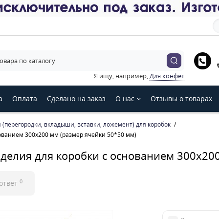
е язык магазина
Українська
English
Русский
Я ищу, например,
Для конфет
З
а
Оплата
Сделано на заказ
О нас
Отзывы о товарах
(перегородки, вкладыши, вставки, ложемент) для коробок
ованием 300х200 мм (размер ячейки 50*50 мм)
зделия для коробки с основанием 300х200
0
 ответ