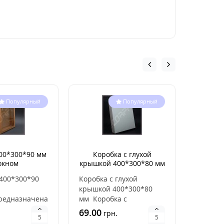
Популярный
Популярный
00*300*90 мм
Коробка с глухой
Коробк
окном
крышкой 400*300*80 мм
400*300*90
Коробка с глухой
КОРОБК
крышкой 400*300*80
ММ С
едназначена
мм Коробка с
ОКНОМП
ки
минимальным
для упа
69.00
73.90
.
грн.
г
х наборов,&..
количеством
подаро