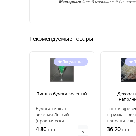
Материал
:
белый мелованный
/
высоко
Рекомендуемые товары
Популярный
П
Тишью бумага зеленый
Декорат
наполни
Древесная 
Бумага тишью
Тонкая древе
Упаковка
зеленая Легкий
стружка - ве
(практически
наполнитель,
невесомый), материал
подойдет для
4.80
36.20
грн.
грн.
высокого качества.
наполнения