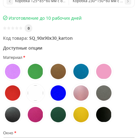
Коробка 125*85*60 мм с откидной крышкой
Коробка 230*150*60 мм
Изготовление до 10 рабочих дней
0
Код товара:
SQ_90х90х30_karton
Доступные опции
Материал
Окно