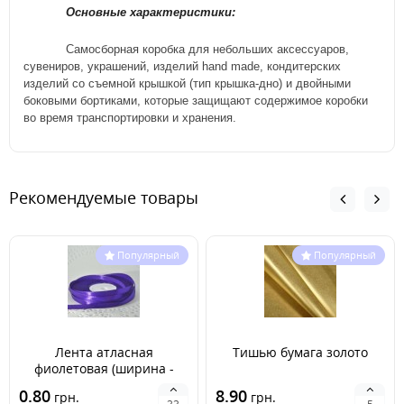
Основные характеристики:
Самосборная коробка для небольших аксессуаров,
сувениров, украшений, изделий hand made, кондитерских
изделий
со съемной крышкой (тип крышка-дно) и
двойны
ми
боковы
ми
бортик
ами, которые
защища
ю
т
содержимое коробки
во время
транспортировки и хранения.
Рекомендуемые товары
Популярный
Популярный
Лента атласная
Тишью бумага золото
фиолетовая (ширина -
6мм)
0.80
8.90
грн.
грн.