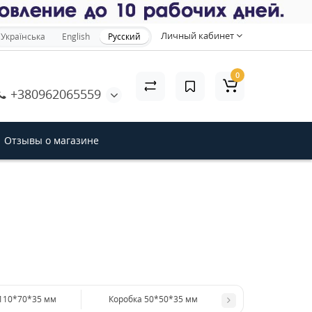
×
Личный кабинет
Українська
English
Русский
0
+380962065559
акрыть
Отзывы о магазине
110*70*35 мм
Коробка 50*50*35 мм