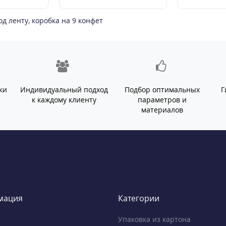
од ленту
,
коробка на 9 конфет
ки
Индивидуальный подход
Подбор оптимальных
Г
й
к каждому клиенту
параметров и
материалов
мация
Категории
Упаковка из картона