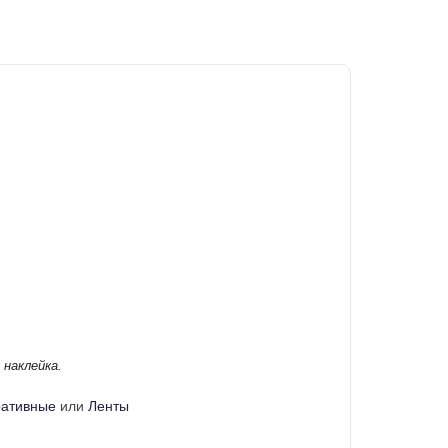
 наклейка.
ративные
или
Ленты