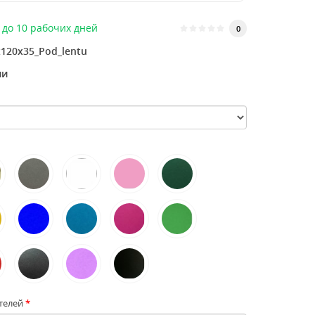
до 10 рабочих дней
0
120х35_Pod_lentu
ии
телей