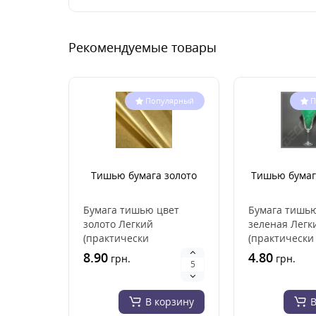
Рекомендуемые товары
Популярный
П
Тишью бумага золото
Тишью бумаг
Бумага тишью цвет
Бумага тишь
золото Легкий
зеленая Легк
(практически
(практически
невесомый), материал
невесомый), 
8.90
4.80
грн.
грн.
высокого качества.
высокого кач
прекрасно..
прекрасно см
В корзину
В