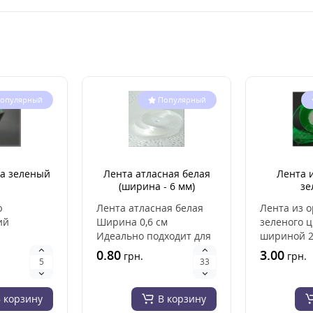
опулярный
Популярный
а зеленый
Лента атласная белая
Лента 
(ширина - 6 мм)
зе
ю
Лента атласная белая
Лента из 
ий
Ширина 0,6 см
зеленого ц
Идеально подходит для
шириной 2
материал
вышивки, вязания
из органз
0.80
3.00
грн.
грн.
ества.
лентами, для аксессу..
из высокок
и..
 корзину
В корзину