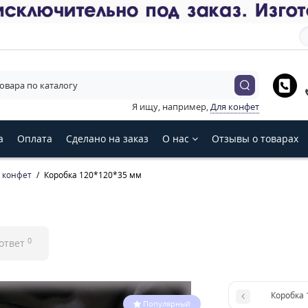
е язык магазина
Українська
English
Русский
Я ищу, например,
Для конфет
З
а
Оплата
Сделано на заказ
О нас
Отзывы о товарах
и конфет
Коробка 120*120*35 мм
0
 ответ
Коробка 
Популярный