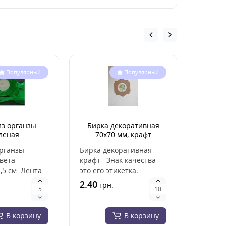
Популярный
Популярный
из органзы
Бирка декоративная
Лента 
леная
70x70 мм, крафт
розовая
органзы
Бирка декоративная -
Лента а
вета
крафт Знак качества –
розовая
,5 см Лента
это его этикетка.
Ширина 
ы изготовлена
Психология человека
единицу
2.40
0.80
грн.
гр
ачеств..
такова..
В корзину
В корзину