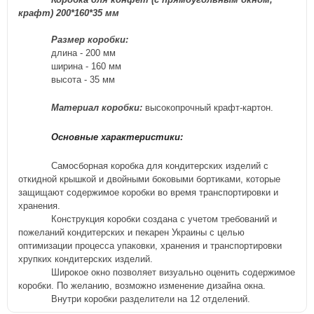
крафт)
200*160*35 мм
Размер коробки:
длина - 200
м
м
ширина - 160
мм
высота - 3
5
м
м
Материал коробки:
высокопрочный крафт-
картон.
Основные характеристики:
Самосборная коробка для кондитерских изделий
с
откидной крышкой и
двойны
ми
боковы
ми
бортик
ами, которые
защища
ю
т
содержимое коробки во время
транспортировки и
хранения.
Конструкция коробки создана с учетом требований и
пожеланий кондитерских и пекарен Украины с целью
оптимизации процесса упаковки, хранения и транспортировки
хрупких
кондитерских изделий.
Широкое
окно позволяет визуально оценить содержимое
коробки. По желанию, возможно изменение дизайна окна.
Внутри коробки разделители на 12 отделений.