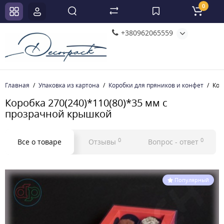
0
+380962065559
Главная
Упаковка из картона
Коробки для пряников и конфет
Кор
Коробка 270(240)*110(80)*35 мм с
прозрачной крышкой
0
0
Все о товаре
Отзывы
Вопрос - ответ
Популярный