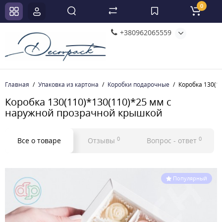
0
+380962065559
Главная
Упаковка из картона
Коробки подарочные
Коробка 130(1
Коробка 130(110)*130(110)*25 мм с
наружной прозрачной крышкой
0
0
Все о товаре
Отзывы
Вопрос - ответ
Популярный