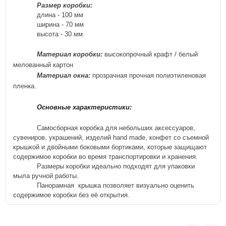
Размер коробки:
длина - 100
м
м
ширина - 70
мм
высота - 30
м
м
Материал коробки:
высокопрочный крафт / белый
мелованный
картон
Материал окна:
прозрачная прочная полиэтиленовая
пленка.
Основные характеристики:
Самосборная коробка для небольших аксессуаров,
сувениров, украшений, изделий hand made, конфет
со съемной
крышкой и
двойны
ми
боковы
ми
бортик
ами, которые
защища
ю
т
содержимое коробки во время
транспортировки и хранения.
Размеры коробки идеально подходят для упаковки
мыла ручной работы.
Панорамная
крышка позволяет визуально оценить
содержимое коробки без её открытия.