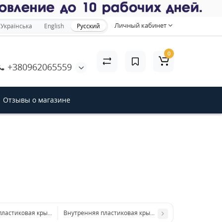
×
Личный кабинет
Українська
English
Русский
0
+380962065559
акрыть
Отзывы о магазине
пластиковая крышка 227*78*70 мм
Внутренняя пластиковая крышка 227*78*30 мм