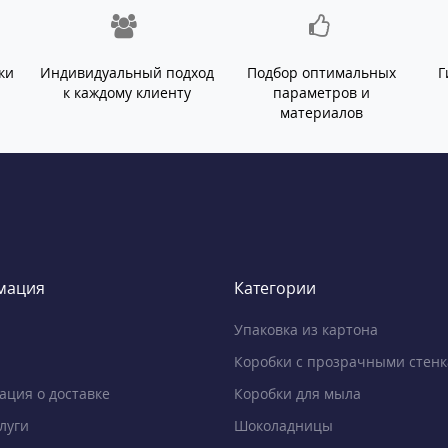
ки
Индивидуальный подход
Подбор оптимальных
Г
й
к каждому клиенту
параметров и
материалов
мация
Категории
Упаковка из картона
Коробки с прозрачными стен
ция о доставке
Коробки для мыла
луги
Шоколадницы