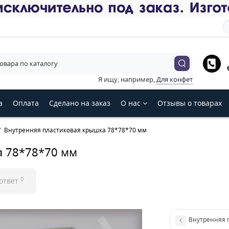
е язык магазина
Українська
English
Русский
З
Я ищу, например,
Для конфет
а
Оплата
Сделано на заказ
О нас
Отзывы о товарах
Внутренняя пластиковая крышка 78*78*70 мм
а 78*78*70 мм
0
 ответ
Внутренняя 