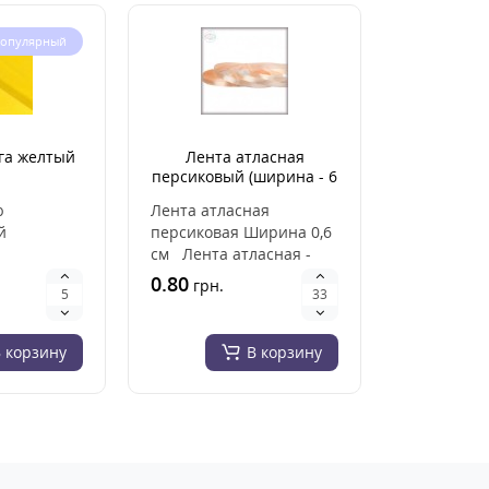
опулярный
га желтый
Лента атласная
персиковый (ширина - 6
мм)
ю
Лента атласная
й
персиковая Ширина 0,6
см Лента атласная -
материал
ширина 0,6 см (6 мм) ..
0.80
грн.
ества.
ин..
 корзину
В корзину