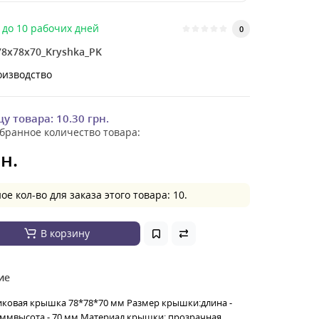
до 10 рабочих дней
0
78x78x70_Kryshka_PK
оизводство
цу товара:
10.30 грн.
бранное количество товара:
н.
 кол-во для заказа этого товара: 10.
В корзину
ие
иковая крышка 78*78*70 мм Размер крышки:длина -
 ммвысота - 70 мм Материал крышки: прозрачная