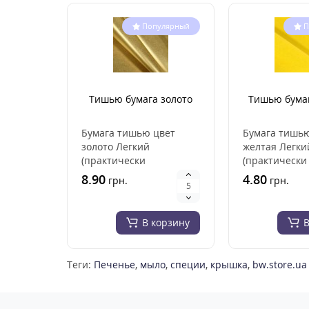
Популярный
П
Тишью бумага золото
Тишью бума
Бумага тишью цвет
Бумага тишь
золото Легкий
желтая Легки
(практически
(практически
невесомый), материал
невесомый), 
8.90
4.80
грн.
грн.
высокого качества.
высокого кач
прекрасно..
прекрасно см
В корзину
В
Теги:
Печенье
,
мыло
,
специи
,
крышка
,
bw.store.ua