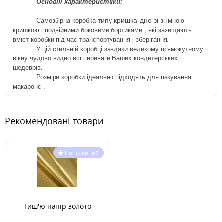
Основні характеристики:
типу кришка-дно зі
Самозбірна
коробка
знімною
кришкою і
подвійними
боковими
бортиками
, які
захищають
вміст
коробки
під час
транспортування і зберігання.
У цій стильній коробці завдяки великому прямокутному
вікну чудово видно всі переваги Ваших кондитерських
шедеврів.
Розміри коробки ідеально підходять для пакування
макаронс
.
Рекомендовані товари
Популярний
Тиш'ю папір золото