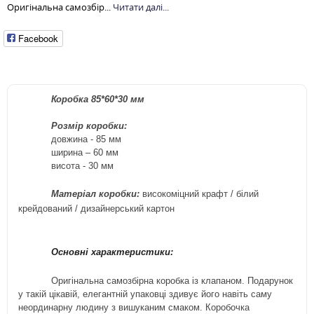
Оригінальна самозбір...
Читати далі...
Facebook
Коробка 85*60*30 мм
Розмір коробки:
довжина - 85
м
м
ширина – 60
мм
висота - 30
м
м
Матеріал коробки:
високоміцний крафт / білий
крейдований / дизайнерський
картон
Основні характеристики:
Оригінальна самозбірна коробка із клапаном. Подарунок
у такій цікавій, елегантній упаковці здивує його навіть саму
неординарну людину з вишуканим смаком. Коробочка