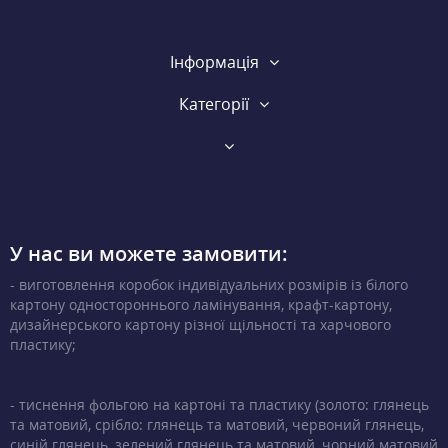
Інформація
Категорії
У нас ви можете замовити:
- виготовлення коробок індивідуальних розмірів із білого
картону одностороннього ламінування, крафт-картону,
дизайнерського картону різної щільності та харчового
пластику;
- тиснення фольгою на картоні та пластику (золото: глянець
та матовий, срібло: глянець та матовий, червоний глянець,
синій глянець, зелений глянець та матовий, чорний матовий