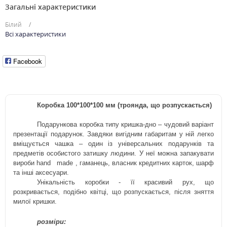
Загальні характеристики
Білий
Всі характеристики
Facebook
Коробка 100*100*100 мм (троянда, що розпускається)
Подарункова коробка типу кришка-дно – чудовий варіант
презентації
подарунок. Завдяки вигідним габаритам у ній легко
вміщується чашка – один із універсальних подарунків та
предметів особистого затишку людини.
У неї можна запакувати
вироби
hand
made
, гаманець, власник кредитних карток, шарф
та інші
аксесуари.
Унікальність коробки - її красивий рух, що
розкривається, подібно квітці, що розпускається, після зняття
милої кришки.
розміри: