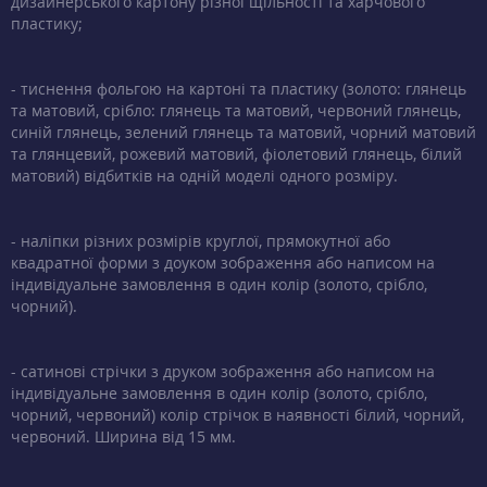
дизайнерського картону різної щільності та харчового
пластику;
- тиснення фольгою на картоні та пластику (золото: глянець
та матовий, срібло: глянець та матовий, червоний глянець,
синій глянець, зелений глянець та матовий, чорний матовий
та глянцевий, рожевий матовий, фіолетовий глянець, білий
матовий) відбитків на одній моделі одного розміру.
- наліпки різних розмірів круглої, прямокутної або
квадратної форми з доуком зображення або написом на
індивідуальне замовлення в один колір (золото, срібло,
чорний).
- сатинові стрічки з друком зображення або написом на
індивідуальне замовлення в один колір (золото, срібло,
чорний, червоний) колір стрічок в наявності білий, чорний,
червоний. Ширина від 15 мм.