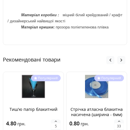
Матеріал
коробки
:
міцний білий крейдований / крафт
/
дизайнерський найвищої якості
Матеріал кришки:
прозора поліетиленова плівка
Рекомендовані товари
Популярний
Популярний
Тиш'ю папір блакитний
Стрічка атласна блакитна
насичена (ширина - 6мм)
4.80
0.80
грн.
грн.