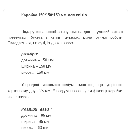
Коробка 150*150*150 мм для квітів
Подарункова коробка типу кришка-дно – чудовий варіант
презентації
букета з квітів, цукерок, мила ручної роботи.
Складається, по суті, із двох коробок.
розміри:
довжина – 150 мм
ширина –
150
мм
висота -
15
0 мм
Усередині ложемент-подіум висотою, що дорівнює
картонному дну - 25 мм. У подіумі проріз - для фіксації коробки,
яка є вазою.
Розміри "вази":
довжина – 95 мм
ширина –
95
мм
висота – 60
мм