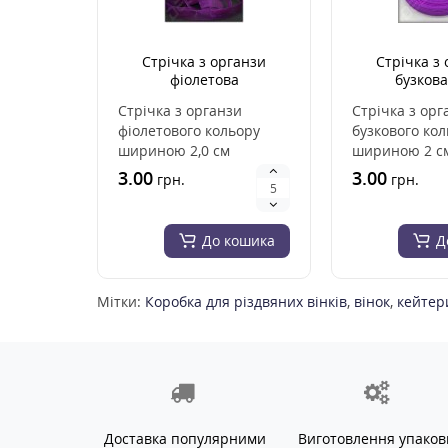
Стрічка з органзи
Стрічка з
фіолетова
бузкова
Стрічка з органзи
Стрічка з орг
фіолетового кольору
бузкового ко
шириною 2,0 см
шириною 2 с
Стрічка з органзи
з органзи виг
3.00
3.00
грн.
грн.
виготовлена з висок..
високоякі..
До кошика
Д
Мітки:
Коробка для різдвяних вінків
,
вінок
,
кейтер
Доставка популярними
Виготовлення упаков