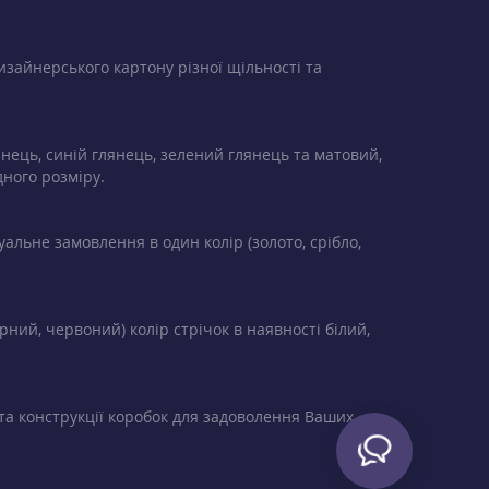
изайнерського картону різної щільності та
янець, синій глянець, зелений глянець та матовий,
дного розміру.
альне замовлення в один колір (золото, срібло,
рний, червоний) колір стрічок в наявності білий,
та конструкції коробок для задоволення Ваших