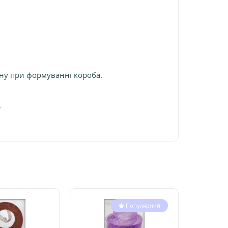
ону при формуванні короба.
.
Популярний