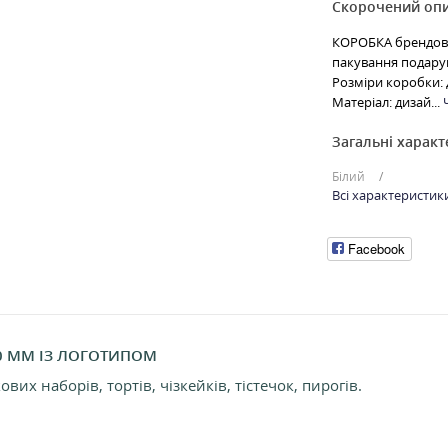
Скорочений оп
КОРОБКА брендова
пакування подарунк
Розміри коробки: 
Матеріал: дизай...
Загальні харак
Білий
Всі характеристик
Facebook
0 ММ ІЗ ЛОГОТИПОМ
х наборів, тортів, чізкейків, тістечок, пирогів.