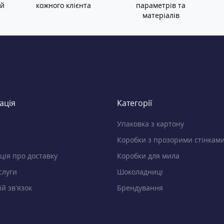
ій
кожного клієнта
параметрів та
матеріалів
ація
Категорії
Упаковка з картону
Коробки з прозорими стінкам
ція про доставку
Коробки для мила
слуги
Шоколадниці
й зв’язок
Брендування