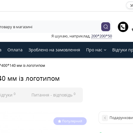
У
ь будь ласка мову магазину
Українська
English
Русский
Я шукаю, наприклад,
200*200*50
З
а
Оплата
Зроблено на замовлення
Про нас
Відгуки п
*400*140 мм із логотипом
0 мм із логотипом
0
0
ідгуки
Питання - відповідь
Подарунковий
Популярний