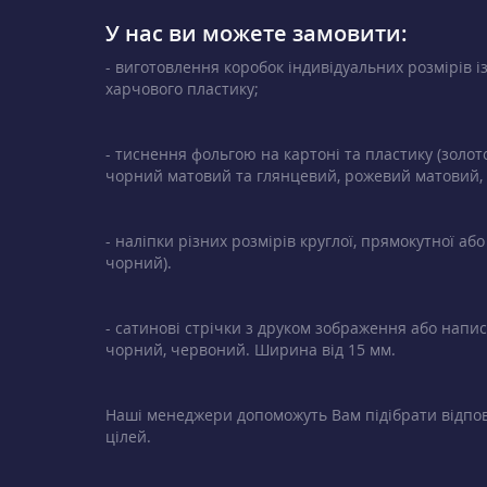
У нас ви можете замовити:
- виготовлення коробок індивідуальних розмірів і
харчового пластику;
- тиснення фольгою на картоні та пластику (золот
чорний матовий та глянцевий, рожевий матовий, ф
- наліпки різних розмірів круглої, прямокутної а
чорний).
- сатинові стрічки з друком зображення або написо
чорний, червоний. Ширина від 15 мм.
Наші менеджери допоможуть Вам підібрати відпов
цілей.