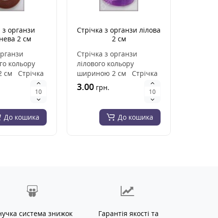
 з органзи
Стрічка з органзи лілова
нева 2 см
2 см
органзи
Стрічка з органзи
го кольору
лілового кольору
 см Стрічка
шириною 2 см Стрічка
виготовлена з
з органзи виготовлена
3.00
грн.
із високоякі..
До кошика
До кошика
нучка система знижок
Гарантія якості та