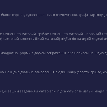
з білого картону одностороннього ламінування, крафт-картону, д
о: глянець та матовий, срібло: глянець та матовий, червоний гл
іолетовий глянець, білий матовий) відбитків на одній моделі о
бо квадратної форми з доуком зображення або написом на індивіду
м на індивідуальне замовлення в один колір (золото, срібло, чо
ідні вашим завданням матеріали, підкажуть оптимальні моделі 