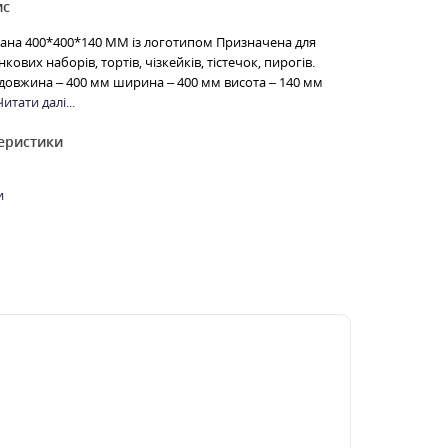
ис
на 400*400*140 ММ із логотипом Призначена для
ових наборів, тортів, чізкейків, тістечок, пирогів.
довжина – 400 мм ширина – 400 мм висота – 140 мм
Читати далі...
теристики
и