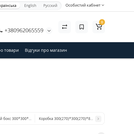
Особистий кабінет
країнська
English
Русский
×
0
+380962065559
акрити
ро товари
Відгуки про магазин
 бокс 300*300*100 мм із крафт картону з логотипом
Коробка 300(270)*300(270)*80 мм, кришка-пенал на 