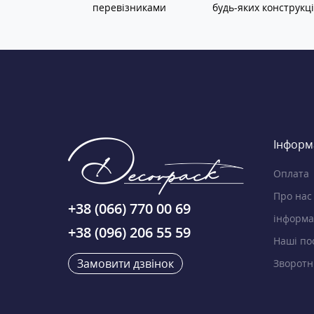
перевізниками
будь-яких конструкц
Інформ
Оплата
Про нас
+38 (066) 770 00 69
інформа
+38 (096) 206 55 59
Наші по
Замовити дзвінок
Зворотні