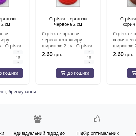
 органзи
Стрічка з органзи
Стрічка
 2 см
червона 2 см
корич
анзи
Стрічка з органзи
Стрічка з 
льору
червоного кольору
коричнево
м Стрічка
шириною 2 см Стрічка
шириною 2
отовлена з
з органзи виготовлена з
з органзи 
2.60
2.60
грн.
грн.
високоякі..
високоя..
о кошика
До кошика
инг
,
брендування
ки
Індивідуальний підхід до
Підбір оптимальних
Г