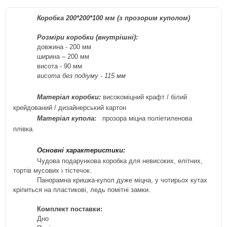
Коробка 200*200*100 мм (з прозорим куполом)
Розміри коробки (внутрішні):
довжина - 200
м
м
ширина – 200
мм
висота - 90
м
м
висота без подіуму - 115 мм
Матеріал коробки:
високоміцний крафт / білий
крейдований / дизайнерський
картон
Матеріал купола:
прозора міцна поліетиленова
плівка.
Основні характеристики:
Чудова подарункова коробка для невисоких, елітних,
тортів мусових і тістечок.
Панорамна
кришка-купол дуже міцна, у чотирьох кутах
кріпиться на пластикові, ледь помітні замки.
Комплект поставки:
Дно