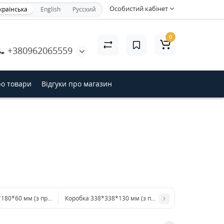
Особистий кабінет
країнська
English
Русский
×
0
+380962065559
акрити
ро товари
Відгуки про магазин
*180*60 мм (з прозорим куполом)
Коробка 338*338*130 мм (з прозорим куполом)