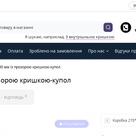
У
ь будь ласка мову магазину
Українська
English
Русский
Я шукаю, наприклад,
З внутрішньою кришкою
З
а
Оплата
Зроблено на замовлення
Про нас
Відгуки п
00 мм із прозорою кришкою-купол
озорою кришкою-купол
0
- відповідь
Коробка 270
Популярний