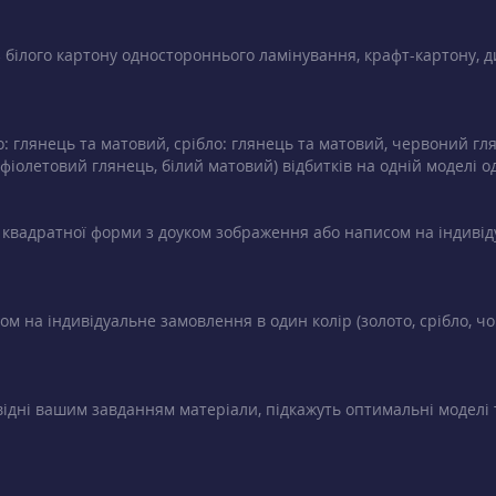
з білого картону одностороннього ламінування, крафт-картону, д
о: глянець та матовий, срібло: глянець та матовий, червоний гл
іолетовий глянець, білий матовий) відбитків на одній моделі о
бо квадратної форми з доуком зображення або написом на індивіду
м на індивідуальне замовлення в один колір (золото, срібло, чо
ідні вашим завданням матеріали, підкажуть оптимальні моделі 