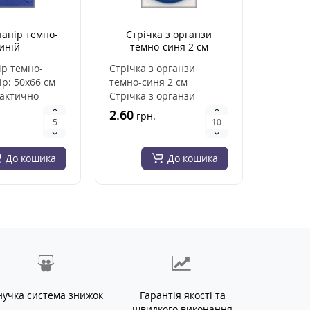
апір темно-
Стрічка з органзи
Тиш'
иній
темно-синя 2 см
ір темно-
Стрічка з органзи
Папір т
ір: 50х66 см
темно-синя 2 см
Розмір л
рактично
Стрічка з органзи
, матеріал
виготовлена із
2.60
4.80
грн.
гр
високоякісного
синтетич..
До кошика
До кошика
нучка система знижок
Гарантія якості та
швидкого виконання