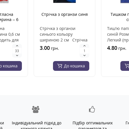
атласна
Стрічка з органзи синя
Тишком п
ирина – 6
с
)
сна
Стрічка з органзи
Тиш'ю пап
на 0,6 см
синього кольору
синій Розм
одить для
шириною 2 см Стрічка
Легкий (п
зання
з органзи виготовлена
невагомий)
3.00
4.80
грн.
грн.
 аксесу..
із високоякіс..
висо..
о кошика
До кошика
ки
Індивідуальний підхід до
Підбір оптимальних
Г
ій
кожного клієнта
параметрів та