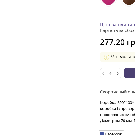
Ціна за одини
Вартість за обра
277.20 гр
Мінімальна 
Скорочений оп
Коробка 250*100*
коробка із прозо
шоколадних виробі
діаметром 70 мм. Г
Facebook