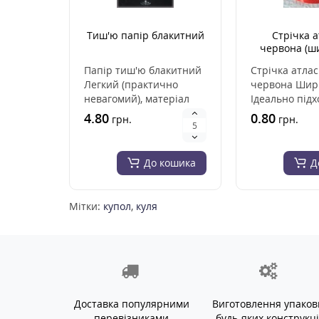
Тиш'ю папір блакитний
Стрічка 
червона (ш
мм
Папір тиш'ю блакитний
Стрічка атла
Легкий (практично
червона Шири
невагомий), матеріал
Ідеально підх
високої якості. чудово
вишивки, в'я
4.80
0.80
грн.
грн.
змінюється і н..
стрічками, для
До кошика
Д
Мітки:
купол
,
куля
Доставка популярними
Виготовлення упаков
перевізниками
будь-яких конструкц