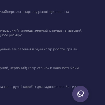
изайнерського картону різної щільності та
янець, синій глянець, зелений глянець та матовий,
дного розміру.
альне замовлення в один колір (золото, срібло,
рний, червоний) колір стрічок в наявності білий,
та конструкції коробок для задоволення Ваших