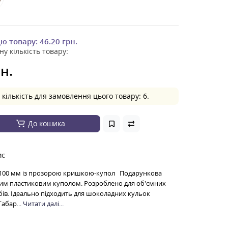
цю товару:
46.20 грн.
ну кількість товару:
н.
кількість для замовлення цього товару: 6.
До кошика
ис
100 мм із прозорою кришкою-купол Подарункова
рим пластиковим куполом. Розроблено для об'ємних
в. Ідеально підходить для шоколадних кульок
абар...
Читати далі...