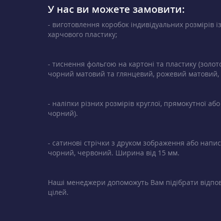
У нас ви можете замовити:
- виготовлення коробок індивідуальних розмірів і
харчового пластику;
- тиснення фольгою на картоні та пластику (золот
чорний матовий та глянцевий, рожевий матовий, ф
- наліпки різних розмірів круглої, прямокутної а
чорний).
- сатинові стрічки з друком зображення або написо
чорний, червоний. Ширина від 15 мм.
Наші менеджери допоможуть Вам підібрати відпов
цілей.