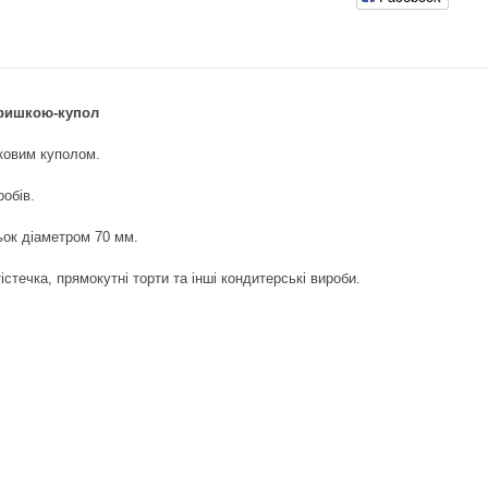
кришкою-купол
ковим куполом.
обів.
ьок діаметром 70 мм.
стечка, прямокутні торти та інші кондитерські вироби.