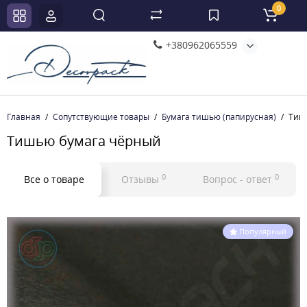
0
+380962065559
Главная
Сопутствующие товары
Бумага тишью (папирусная)
Тиш
Тишью бумага чёрный
0
0
Все о товаре
Отзывы
Вопрос - ответ
Популярный