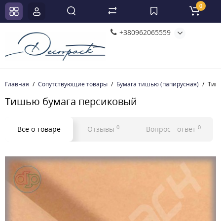
0
+380962065559
Главная
Сопутствующие товары
Бумага тишью (папирусная)
Тиш
Тишью бумага персиковый
0
0
Все о товаре
Отзывы
Вопрос - ответ