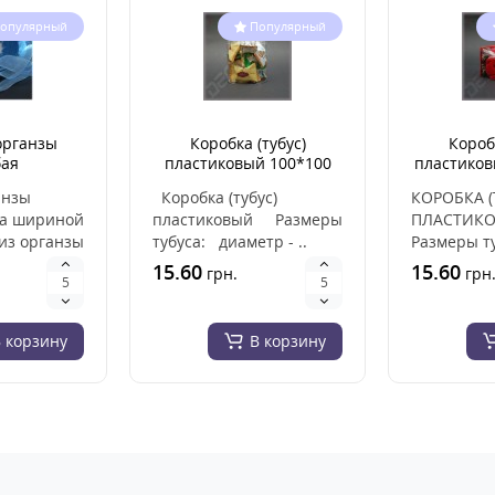
опулярный
Популярный
органзы
Коробка (тубус)
Коробк
бая
пластиковый 100*100
пластиков
мм
анзы
Коробка (тубус)
КОРОБКА (
та шириной
пластиковый Размеры
ПЛАСТИК
 из органзы
тубуса: диаметр - ..
Размеры т
из
диаметр - 
15.60
15.60
грн.
грн
в..
высота - 6.
 корзину
В корзину