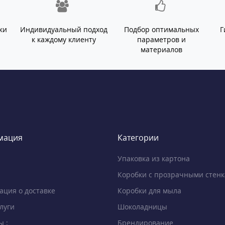
ки
Индивидуальный подход
Подбор оптимальных
Г
й
к каждому клиенту
параметров и
материалов
мация
Категории
Упаковка из картона
Коробки с прозрачными стен
ция о доставке
Коробки для мыла
луги
Шоколадницы
ы :
Брендирование