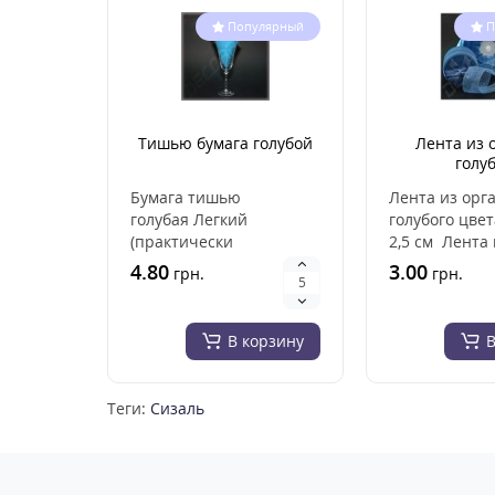
Популярный
П
Тишью бумага голубой
Лента из 
голу
Бумага тишью
Лента из орг
голубая Легкий
голубого цве
(практически
2,5 см Лента
невесомый), материал
изготовлена 
4.80
3.00
грн.
грн.
высокого качества.
высококачест
прекрасно сми..
В корзину
В
Теги:
Сизаль