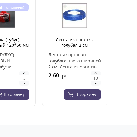
Популярный
а (тубус)
Лента из органзы
Лен
ый 120*60 мм
голубая 2 см
неб
(ши
ТУБУС)
Лента из органзы
Лента а
ОВЫЙ
голубого цвета шириной
небесно
убуса:
2 см Лента из органзы
голубой
120 мм
изготовлена из
мм)Идеа
2.60
1.30
.
грн.
гр
.
высококачествен..
для выш
лентами,
В корзину
В корзину