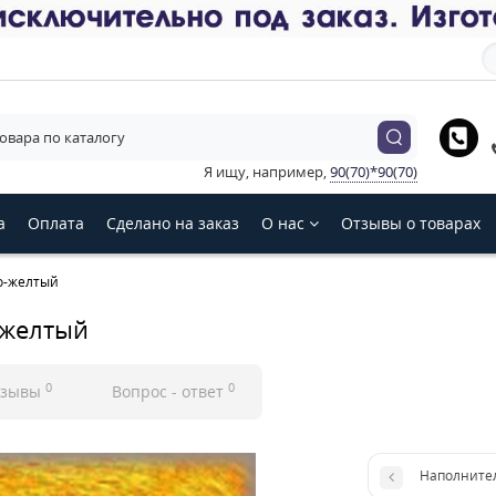
е язык магазина
Українська
English
Русский
Я ищу, например,
90(70)*90(70)
З
а
Оплата
Сделано на заказ
О нас
Отзывы о товарах
о-желтый
-желтый
0
0
тзывы
Вопрос - ответ
Наполнител