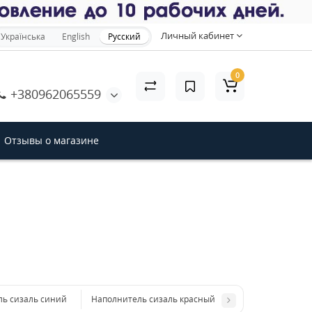
×
Личный кабинет
Українська
English
Русский
0
+380962065559
акрыть
Отзывы о магазине
ь сизаль синий
Наполнитель сизаль красный