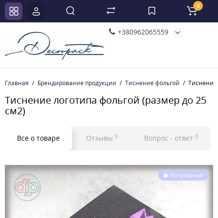
0
+380962065559
Главная
Брендирование продукции
Тиснение фольгой
Тиснение 
Тиснение логотипа фольгой (размер до 25
см2)
0
0
Все о товаре
Отзывы
Вопрос - ответ
Популярный