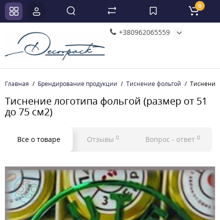
0
+380962065559
Главная
Брендирование продукции
Тиснение фольгой
Тиснение 
Тиснение логотипа фольгой (размер от 51
до 75 см2)
0
0
Все о товаре
Отзывы
Вопрос - ответ